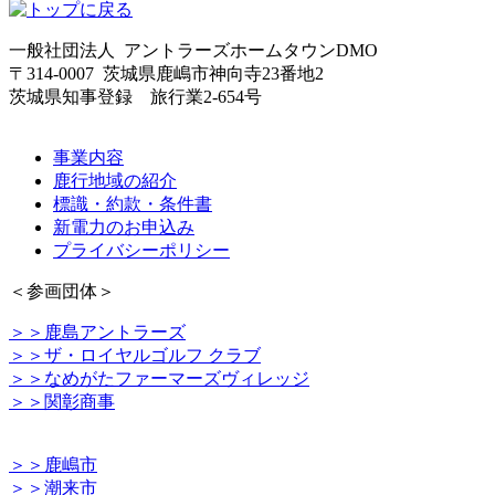
一般社団法人 アントラーズホームタウンDMO
〒314-0007 茨城県鹿嶋市神向寺23番地2
茨城県知事登録 旅行業2-654号
事業内容
鹿行地域の紹介
標識・約款・条件書
新電力のお申込み
プライバシーポリシー
＜参画団体＞
＞＞鹿島アントラーズ
＞＞ザ・ロイヤルゴルフ クラブ
＞＞なめがたファーマーズヴィレッジ
＞＞関彰商事
＞＞鹿嶋市
＞＞潮来市